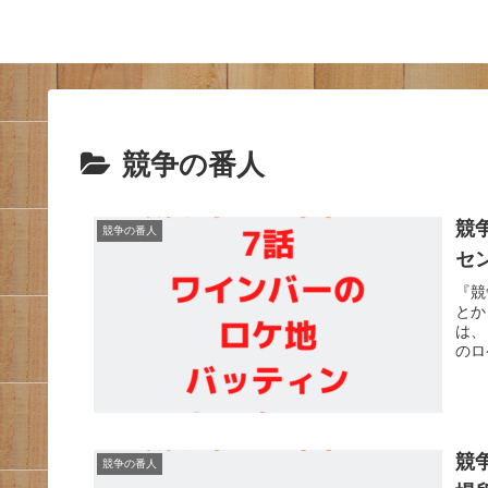
競争の番人
競
競争の番人
セ
『競
とか
は、
のロ
競
競争の番人