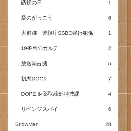
誘拐の日
1
愛のがっこう
6
大追跡 警視庁SSBC強行犯係
1
19番目のカルテ
2
放送局占拠
5
初恋DOGs
7
DOPE 麻薬取締部特捜課
4
リベンジスパイ
6
SnowMan
28