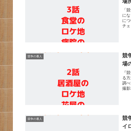
場
「競
にな
につ
チェ
競
競争の番人
場
『競
る方
調べ
撮影
競
競争の番人
イ