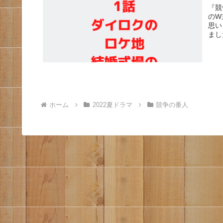
『競
のW
思い
まし
ホーム
2022夏ドラマ
競争の番人