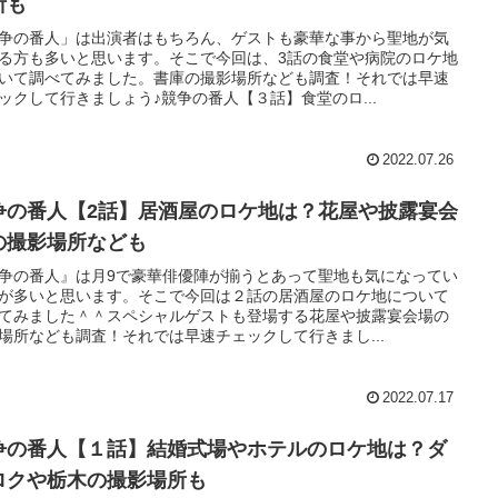
所も
争の番人」は出演者はもちろん、ゲストも豪華な事から聖地が気
る方も多いと思います。そこで今回は、3話の食堂や病院のロケ地
いて調べてみました。書庫の撮影場所なども調査！それでは早速
ックして行きましょう♪競争の番人【３話】食堂のロ...
2022.07.26
争の番人【2話】居酒屋のロケ地は？花屋や披露宴会
の撮影場所なども
争の番人』は月9で豪華俳優陣が揃うとあって聖地も気になってい
が多いと思います。そこで今回は２話の居酒屋のロケ地について
てみました＾＾スペシャルゲストも登場する花屋や披露宴会場の
場所なども調査！それでは早速チェックして行きまし...
2022.07.17
争の番人【１話】結婚式場やホテルのロケ地は？ダ
ロクや栃木の撮影場所も