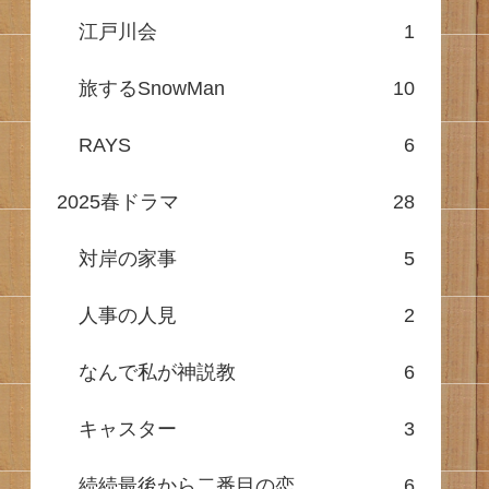
江戸川会
1
旅するSnowMan
10
RAYS
6
2025春ドラマ
28
対岸の家事
5
人事の人見
2
なんで私が神説教
6
キャスター
3
続続最後から二番目の恋
6