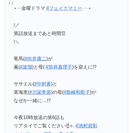
⋆┈金曜ドラマ
#フェイクマミー
┈⋆
/／
第話放送まであと時間⏰
\＼
竜馬(
#向井康二
)が
薫(
#波瑠
)と母(
#筒井真理子
)を迎えに!?
ササエル(
#中村蒼
)と
茉海恵(
#川栄李奈
)の母(
#島崎和歌子
)が
なぜか一緒に…!?
今夜10時放送の第6話も
リアタイでご覧ください☝️⟡.·
#池村碧彩