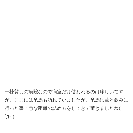
一棟貸しの病院なので病室だけ使われるのは珍しいです
が、ここには竜馬も訪れていましたが、竜馬は薫と飲みに
行った事で急な距離の詰め方をしてきて驚きましたね(; ･
`д･´)