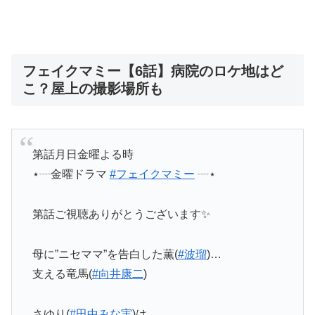
フェイクマミー【6話】病院のロケ地はど
こ？屋上の撮影場所も
第話月日金曜よる時
⋆┈金曜ドラマ
#フェイクマミー
┈⋆
第話ご視聴ありがとうございます✨
母に”ニセママ”を告白した薫(
#波瑠
)…
支える竜馬(
#向井康二
)
さゆり(
#田中みな実
)は