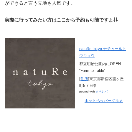
ができると言う立地も人気です。
実際に行ってみたい方はここから予約も可能ですよ⇩⇩
natuRe tokyo ナチュールト
ウキョウ
都立明治公園内にOPEN
“Farm to Table”
[
住所
]東京都新宿区霞ヶ丘
町5-7 E棟
posted with
タベレバ
ホットペッパーグルメ