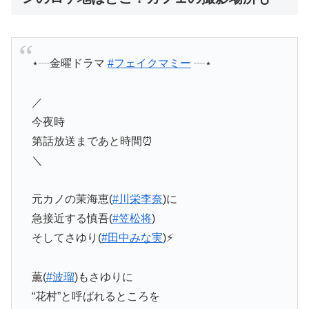
⋆┈金曜ドラマ
#フェイクマミー
┈⋆
／
今夜時
第話放送まであと時間⏰
＼
元カノの茉海恵(
#川栄李奈
)に
急接近する慎吾(
#笠松将
)
そしてさゆり(
#田中みな実
)⚡️
薫(
#波瑠
)もさゆりに
“花村”と呼ばれるところを