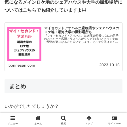
気になるメインロケ地のシェアハウスや大学の撮影場所に
ついてはこちらでも紹介していますよ⇩⇩
マイセカンドアオハル土産物店やシェアハウスの
ロケ地！潮海大学の撮影場所も
『マイ・セカンド・アオハル』は火曜10時枠になにわ男子
のみっちーと広瀬アリスさんがタッグを組むとあってやは
り聖地が気になる方も多いでしょう。そこで今回はメイン
ロケ地である潮海大学やシェアハウスのサクラダファミリ
家の撮影場所について特定してみ...
2023.10.16
bonnesan.com
まとめ
いかがでしたでしょうか？
今回は恋も大きく動き、聖地も色々登場して楽しめました
メニュー
ホーム
検索
トップ
サイドバー