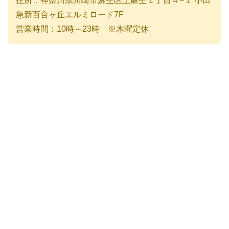
住所：神奈川県川崎市麻生区上麻生１丁目４−１ 小田
急新百合ヶ丘エルミロード7F
営業時間：10時～23時 ※木曜定休