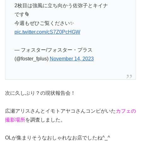
2枚目は強風に立ち向かう佐弥子とキイナ
です🌀
今週もぜひご覧ください✨
pic.twitter.com/cS7Z0PcHGW
— フォスター/フォスター・プラス
(@foster_fplus)
November 14, 2023
次に久しぶり？の現状報告会！
広瀬アリスさんとイモトアヤコさんコンビがいた
カフェの
撮影場所
を調査しました。
OLが集まりそうなおしゃれなお店でしたね^_^