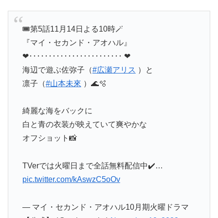
🎟️第5話11月14日よる10時🪄
『マイ・セカンド・アオハル』
❤︎････････････････････････ ❤︎
海辺で遊ぶ佐弥子（
#広瀬アリス
）と
凛子（
#山本未來
）🌊🫧
綺麗な海をバックに
白と青の衣装が映えていて爽やかな
オフショット📸
TVerでは火曜日まで全話無料配信中✔️…
pic.twitter.com/kAswzC5oOv
— マイ・セカンド・アオハル10月期火曜ドラマ