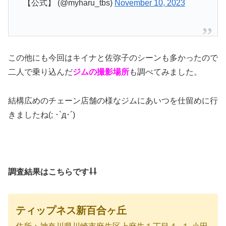
【公式】 (@myharu_tbs)
November 10, 2023
この他にも今回はキイナと佐弥子のシーンも多かったので
二人で乗り込んだ
ジムの撮影場所
も調べてみました。
結構広めのチェーン店舗の様なジムにあいつを仕留めに行
きましたね(; ･`д･´)
調査結果はこちらです⇩⇩
ティップネス新百合ヶ丘