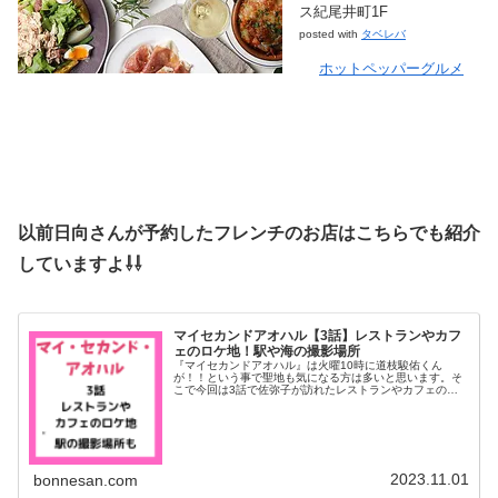
ス紀尾井町1F
posted with
タベレバ
ホットペッパーグルメ
以前日向さんが予約したフレンチのお店はこちらでも紹介
していますよ⇩⇩
マイセカンドアオハル【3話】レストランやカフ
ェのロケ地！駅や海の撮影場所
『マイセカンドアオハル』は火曜10時に道枝駿佑くん
が！！という事で聖地も気になる方は多いと思います。そ
こで今回は3話で佐弥子が訪れたレストランやカフェのロ
ケ地そしてみっちーも訪れた海や駅の撮影場所を詳しく特
定しましたよ！デート！？で訪れた美...
2023.11.01
bonnesan.com