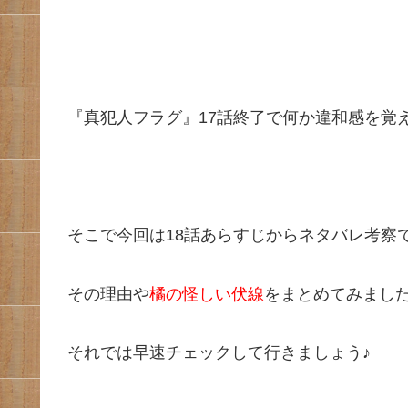
『真犯人フラグ』17話終了で何か違和感を覚
そこで今回は18話あらすじからネタバレ考察
その理由や
橘の怪しい伏線
をまとめてみまし
それでは早速チェックして行きましょう♪