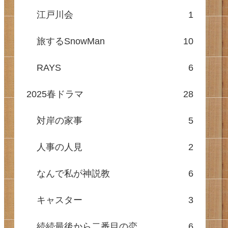
江戸川会
1
旅するSnowMan
10
RAYS
6
2025春ドラマ
28
対岸の家事
5
人事の人見
2
なんで私が神説教
6
キャスター
3
続続最後から二番目の恋
6