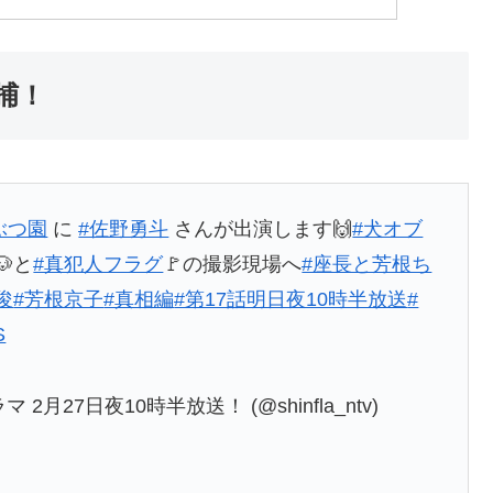
捕！
ぶつ園
に
#佐野勇斗
さんが出演します🙌
#犬オブ
🐶と
#真犯人フラグ
🚩の撮影現場へ
#座長と芳根ち
俊
#芳根京子
#真相編
#第17話明日夜10時半放送
#
S
27日夜10時半放送！ (@shinfla_ntv)