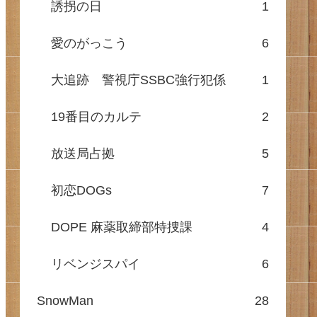
誘拐の日
1
愛のがっこう
6
大追跡 警視庁SSBC強行犯係
1
19番目のカルテ
2
放送局占拠
5
初恋DOGs
7
DOPE 麻薬取締部特捜課
4
リベンジスパイ
6
SnowMan
28