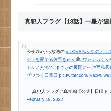
真犯人フラグ【18話】一星が逮
今夜7時から放送の
#ILOVEみんなのどう
ジェを愛でる佐野きゅん
😆
#ウォンカくん
ゃんと交流で
#まさかの展開に
👀⁉️
#西島秀
ザワつく日曜日
pic.twitter.com/IVaxP8lw8
— 真犯人フラグ🚩真相編【公式】日曜ドラマ 2月
February 19, 2022