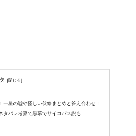
次
察！一星の嘘や怪しい伏線まとめと答え合わせ！
？ネタバレ考察で黒幕でサイコパス説も