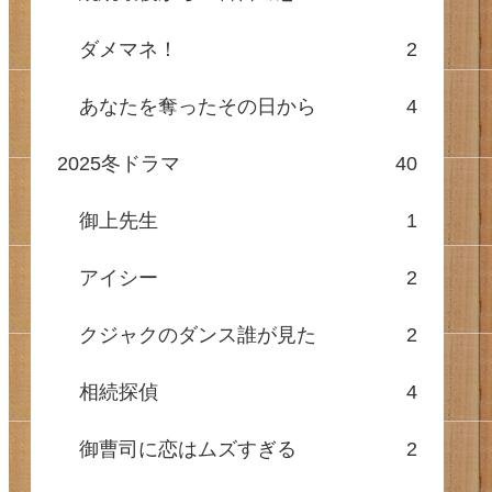
ダメマネ！
2
あなたを奪ったその日から
4
2025冬ドラマ
40
御上先生
1
アイシー
2
クジャクのダンス誰が見た
2
相続探偵
4
御曹司に恋はムズすぎる
2