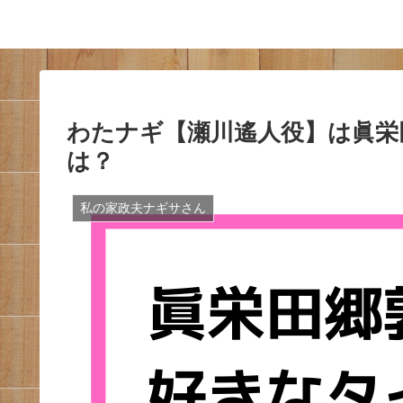
わたナギ【瀬川遙人役】は眞栄
は？
私の家政夫ナギサさん