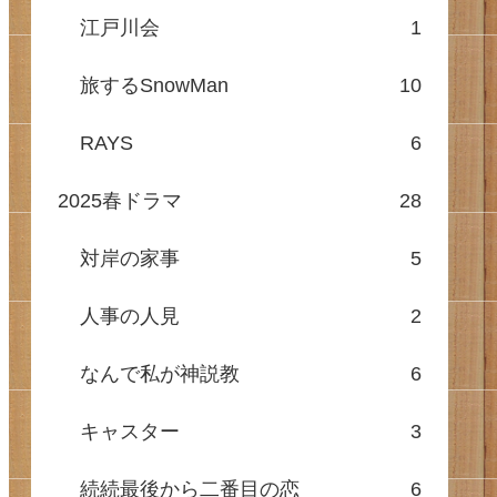
江戸川会
1
旅するSnowMan
10
RAYS
6
2025春ドラマ
28
対岸の家事
5
人事の人見
2
なんで私が神説教
6
キャスター
3
続続最後から二番目の恋
6