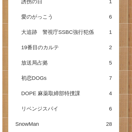
誘拐の日
1
愛のがっこう
6
大追跡 警視庁SSBC強行犯係
1
19番目のカルテ
2
放送局占拠
5
初恋DOGs
7
DOPE 麻薬取締部特捜課
4
リベンジスパイ
6
SnowMan
28