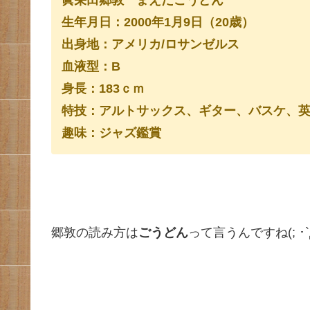
生年月日：2000年1月9日（20歳）
出身地：アメリカ/ロサンゼルス
血液型：B
身長：183ｃｍ
特技：アルトサックス、ギター、バスケ、
趣味：ジャズ鑑賞
郷敦の読み方は
ごうどん
って言うんですね(; ･`д