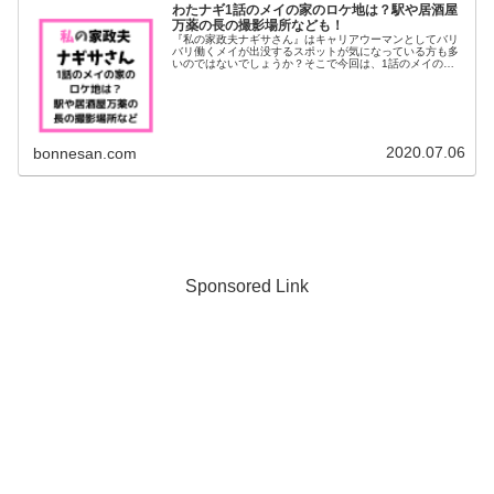
わたナギ1話のメイの家のロケ地は？駅や居酒屋
万薬の長の撮影場所なども！
『私の家政夫ナギサさん』はキャリアウーマンとしてバリ
バリ働くメイが出没するスポットが気になっている方も多
いのではないでしょうか？そこで今回は、1話のメイの家
のマンションのロケ地を調査してみました＾＾気になるメ
イがいつも使う最寄り駅や同僚との...
2020.07.06
bonnesan.com
Sponsored Link