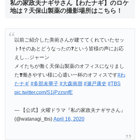
私の家政夫ナギサさん【わたナギ】のロケ
地は？天保山製薬の撮影場所はこちら！
以前ご紹介した美術さんが建ててくれていたセッ
ト❗️そのあとどうなったの❓という皆様の声にお応
えし…ジャーン
メイたちが働く天保山製薬のオフィスになりまし
た❣️働きやすい様に心遣い一杯のオフィスです
#わ
たナギ
#多部未華子
#大森南朋
#瀬戸康史
#TBS
pic.twitter.com/S1jPzzsnfE
— 【公式】火曜ドラマ『私の家政夫ナギサさん』
(@watanagi_tbs)
April 16, 2020