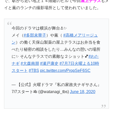
で、駅から近い地上１４階建のビルで今回
屋上テラス
もメ
イと薫のランチの撮影場所として使われていました。
今回のドラマは横浜が舞台⚓️✨
メイ（
#多部未華子
）や薫（
#高橋メアリージュ
ン
）の働く天保山製薬の屋上テラスはお弁当を食
べたり秘密の相談をしたり…みんなの憩いの場所
に✨ そんなテラスでの素敵な２ショット💕
#わた
ナギ
#大森南朋
#瀬戸康史
#7月7日火曜よる10時
スタート
#TBS
pic.twitter.com/PropSeF6SC
— 【公式】火曜ドラマ『私の家政夫ナギサさん』
7/7スタート🎋 (@watanagi_tbs)
June 18, 2020