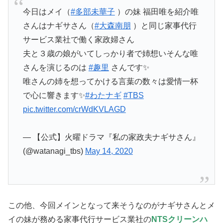
今日はメイ（
#多部未華子
）の妹 福田唯を紹介唯
さんはナギサさん（
#大森南朋
）と同じ家事代行
サービス業社で働く家政婦さん
夫と３歳の娘がいてしっかり者で姉想いそんな唯
さんを演じるのは
#趣里
さんです✨
唯さんの姉を想ってかける言葉の数々は愛情一杯
で心に響きます✨
#わたナギ
#TBS
pic.twitter.com/crWdKVLAGD
— 【公式】火曜ドラマ『私の家政夫ナギサさん』
(@watanagi_tbs)
May 14, 2020
この他、今回メインとなって来そうなのがナギサさんとメ
イの妹が務める家事代行サービス業社の
NTSクリーンハ