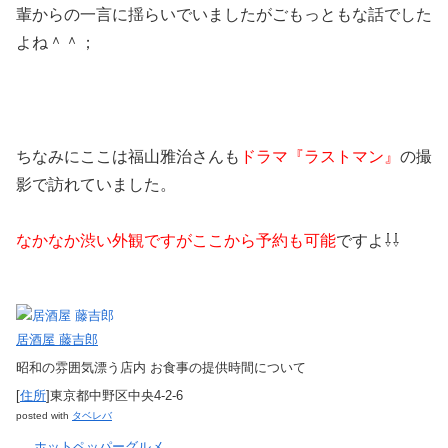
輩からの一言に揺らいでいましたがごもっともな話でした
よね＾＾；
ちなみにここは福山雅治さんも
ドラマ『ラストマン』
の撮
影で訪れていました。
なかなか渋い外観ですがここから
予約も可能
ですよ⇩⇩
居酒屋 藤吉郎
昭和の雰囲気漂う店内 お食事の提供時間について
[
住所
]東京都中野区中央4-2-6
posted with
タベレバ
ホットペッパーグルメ