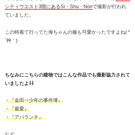
シティウエスト3階にあるSi・Shu・Non
で撮影が行われ
ていました。
この時着て行ってた海ちゃんの服も可愛かったですよね( *
´艸｀)
ちなみにこちらの建物ではこんな作品でも撮影協力されて
いましたよ⇩⇩
・『金田一少年の事件簿』
・『最愛』
・『アバランチ』
など