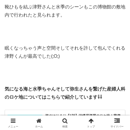
靴ひもを結ぶ津野さんと水季のシーンもこの博物館の敷地
内で行われたと見られます。
眠くなっちゃう声と空間そしてそれを許して包んでくれる
津野くんが最高でした(;O;)
気になる海と水季ちゃんそして弥生さんを繋げた産婦人科
のロケ地についてはこちらで紹介しています⇩⇩
海のはじまり【1話】沖縄居酒屋のロケ地！葬儀
場や産婦人科の撮影場所も
「海のはじまり」は１話目からドラマ『silent』ファンにも
激熱なシーンも多く聖地も気になった方もいるでしょう。
メニュー
ホーム
検索
トップ
サイドバー
そこで今回は海や新入生歓迎会の沖縄料理店のロケ地につ