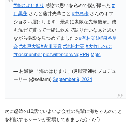
#海のはじまり
感謝の思いを込めて僕が撮った
#
目黒蓮
さんと藤井先輩こと
#中島歩
さんのオフ
ショをお届けします。最高に素敵な先輩後輩。僕
も混ぜて貰って一緒に飲んで語りたいなぁと思い
ながら撮影を見つめてました🍺
#有村架純
#泉谷星
奈
#木戸大聖
#古川琴音
#池松壮亮
#大竹しのぶ
#backnumber
pic.twitter.com/NgPPRjMptc
— 村瀬健 「海のはじまり」(月曜夜9時) プロデュ
ーサー (@sellarm)
September 9, 2024
次に怒涛の10話でいよいよ会社の先輩に海ちゃんのこと
を相談するシーンが登場してきました(; ･`д･´)