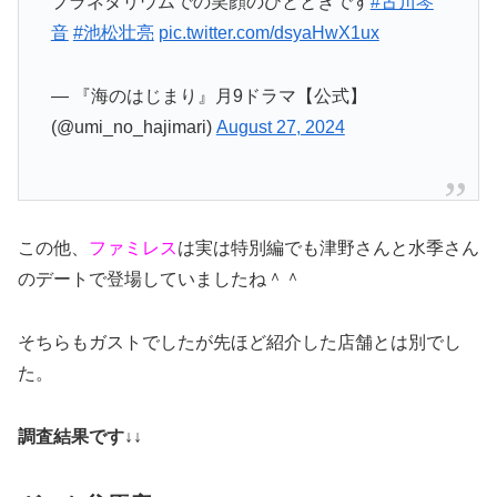
プラネタリウムでの笑顔のひとときです
#古川琴
音
#池松壮亮
pic.twitter.com/dsyaHwX1ux
— 『海のはじまり』月9ドラマ【公式】
(@umi_no_hajimari)
August 27, 2024
この他、
ファミレス
は実は特別編でも津野さんと水季さん
のデートで登場していましたね＾＾
そちらもガストでしたが先ほど紹介した店舗とは別でし
た。
調査結果です↓↓