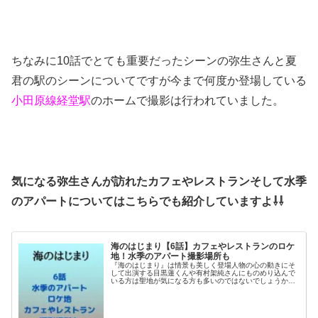
ちなみに10話でとても重要だったシーンの弥生さんと夏
君の駅のシーンについてですが今まで何度か登場している
小田原線経堂駅
のホームで撮影は行われていました。
気になる弥生さんが訪れたカフェやレストランそして水季
のアパートについてはこちらでも紹介していますよ⇩⇩
海のはじまり【6話】カフェやレストランのロケ
地！水季のアパート撮影場所も
『海のはじまり』は情景も美しく登場人物の心の動きにそ
して出演する目黒蓮くんや有村架純さんにものめり込んで
いる方は聖地が気になる方も多いのではないでしょうか？
そこで今回は夏休みに入った夏君６話のロケ地をまとめて
ご紹介。水季と海ちゃんのアパート...