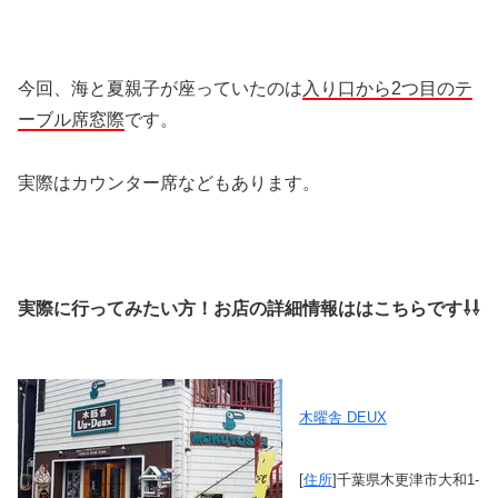
今回、海と夏親子が座っていたのは
入り口から2つ目のテ
ーブル席窓際
です。
実際はカウンター席などもあります。
実際に行ってみたい方！お店の詳細情報ははこちらです⇩⇩
木曜舎 DEUX
[
住所
]千葉県木更津市大和1‐