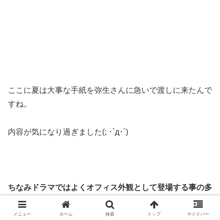
ここに夏は大事な手紙を弥生さんに急いで渡しに来たんで
すね。
内容が気になり過ぎました(; ･`д･´)
ちなみドラマではよくオフィス外観として登場する事の多
いビルですが他にもこんな作品で撮影協力されていました
よ⇩⇩
メニュー
ホーム
検索
トップ
サイドバー