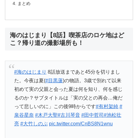
まとめ
海のはじまり【8話】喫茶店のロケ地はど
こ？帰り道の撮影場所も！
#海のはじまり
8話放送まであと45分を切りまし
た。今夜は夏(
#目黒蓮
)の物語。3歳で別れて以来
初めて実の父親と会った夏は何を知り、何を感じ
るのか？サブタイトルは「実の父との再会…俺だ
って悲しいのに」この後9時からです
#有村架純
#
泉谷星奈
#木戸大聖
#古川琴音
#田中哲司
#池松壮
亮
#大竹しのぶ
pic.twitter.com/CnBS8N1wnu