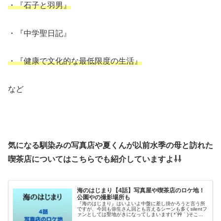
・『石子と羽男』
・『中学聖日記』
・『健康で文化的な最低限度の生活』
など
気になる馴染みの写真店や夏くんが以前水季の母と訪れた
喫茶店についてはこちらでも紹介していますよ⇩⇩
海のはじまり【4話】写真屋や喫茶店のロケ地！
公園やの撮影場所も
『海のはじまり』はいよいよ中盤に差し掛かろうと言う所
ですが、今回も弥生さん回とも言えるシーンも多くsilentフ
ァンとしては聖地がきになってしまいます( *´艸｀)そこで
今回は4話で訪れた喫茶店や写真店のロケ地を調査！公園