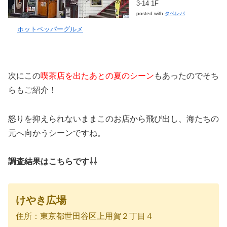
3‐14 1F
posted with
タベレバ
ホットペッパーグルメ
次にこの
喫茶店を出たあとの夏のシーン
もあったのでそち
らもご紹介！
怒りを抑えられないままこのお店から飛び出し、海たちの
元へ向かうシーンですね。
調査結果はこちらです⇩⇩
けやき広場
住所：東京都世田谷区上用賀２丁目４