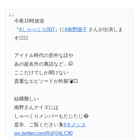
今夜10時放送
『
#しゃべくり007
』に
#南野陽子
さんが出演しま
す💁‍♀️✨
アイドル時代の意外な話や
あの超名作の裏話など…🤭
ここだけでしか聞けない
貴重なエピソードが炸裂💣💥
結構難しい
南野さんクイズには
しゃべくりメンバーもたじたじ😂
是非、ご覧ください🕺
#ネメシス
pic.twitter.com/RsF04LCIf0