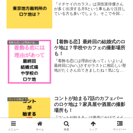
『イチケイのカラス』は演技派俳優さん
が多く出演する月9という事もあり注目し
ている方も多いでしょう。そこで今回は1
話の東京は演技派俳優さんが多く出演す
る月9という事もあり注目している方も多
いでしょう。そこで今回は1話でも登場す
るメインのロケ地...
【着飾る恋】最終回の結婚式のロ
着飾る恋には理由があって
ケ地は？学校やカフェの撮影場所
も！
『着飾る恋には理由があって』いよいよ
最終回に(/ω＼)さすがラストに相応しい聖
地がたくさん出てきましたね！気になる
結婚式場や学校のロケ地を調査！カフェ
やラストのあの聖地を調べててみました
よ♪それでは早速チェックして行きましょ
う。【着飾る恋に...
コントが始まる7話のカフェバー
コントが始まる
のロケ地は？家具屋や酒屋の撮影
場所も！
『コントが始まる』は後半にかけてメイ
ンキャストの動きも活発になって来て撮
影スポットが気になっている方も多いと
メニュー
ホーム
検索
トップ
サイドバー
思います。そこで今回は7話で里穂子と奈