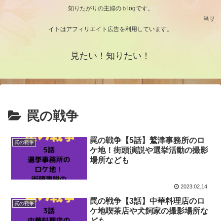
知りたがりの主婦のｂlogです。
当サ
イトはアフィリエイト広告を利用しています。
見たい！知りたい！
罠の戦争
罠の戦争【5話】鷲津事務所のロ
罠の戦争
ケ地！街頭演説や選挙活動の撮影
場所なども
2023.02.14
罠の戦争【3話】中華料理店のロ
罠の戦争
ケ地喫茶店や犬飼家の撮影場所な
ども