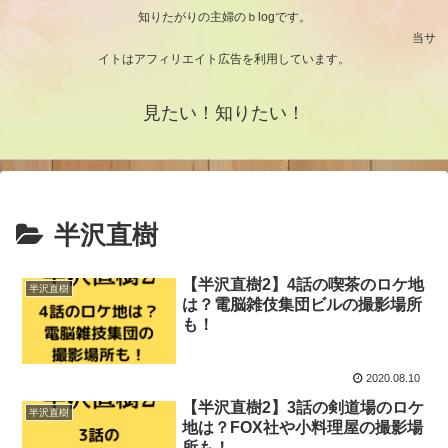
知りたがりの主婦のｂlogです。
当サ
イトはアフィリエイト広告を利用しています。
見たい！知りたい！
半沢直樹
【半沢直樹2】4話の喫茶のロケ地
半沢直樹
は？電脳雑伎集団ビルの撮影場所
も！
2020.08.10
【半沢直樹2】3話の剣道場のロケ
半沢直樹
地は？FOX社や小料理屋の撮影場
所も！