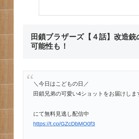
田鎖ブラザーズ【４話】改造銃
可能性も！
＼今日はこどもの日／
田鎖兄弟の可愛い4ショットをお届けしま
にて無料見逃し配信中
https://t.co/GZcDbMO0f3