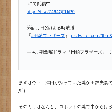
-にて配信中
https://t.co/7464QFUiP9
第話月日(金)よる時放送
『
#田鎖ブラザーズ
』
pic.twitter.com/9bm3
— 4月期金曜ドラマ『田鎖ブラザーズ』【公式】 (
まずは今回、津田が持っていた鍵が田鎖夫妻の
Дﾟ)
そのカギはなんと、ロボットの鍵で中からは