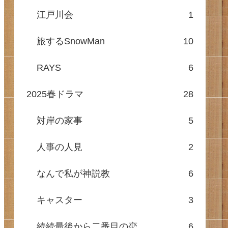
江戸川会
1
旅するSnowMan
10
RAYS
6
2025春ドラマ
28
対岸の家事
5
人事の人見
2
なんで私が神説教
6
キャスター
3
続続最後から二番目の恋
6