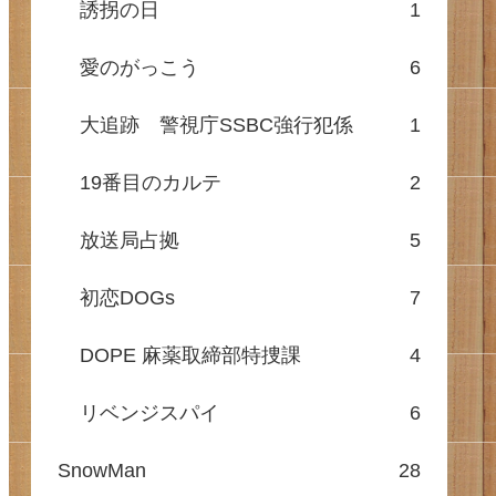
誘拐の日
1
愛のがっこう
6
大追跡 警視庁SSBC強行犯係
1
19番目のカルテ
2
放送局占拠
5
初恋DOGs
7
DOPE 麻薬取締部特捜課
4
リベンジスパイ
6
SnowMan
28