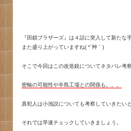
『田鎖ブラザーズ』は４話に突入して新たな
また盛り上がっていますね( *´艸｀)
そこで今回はこの改造銃についてネタバレ考
密輸の可能性や辛島工場との関係も。。。
真犯人は小池説についても考察していきたい
それでは早速チェックしていきましょう。