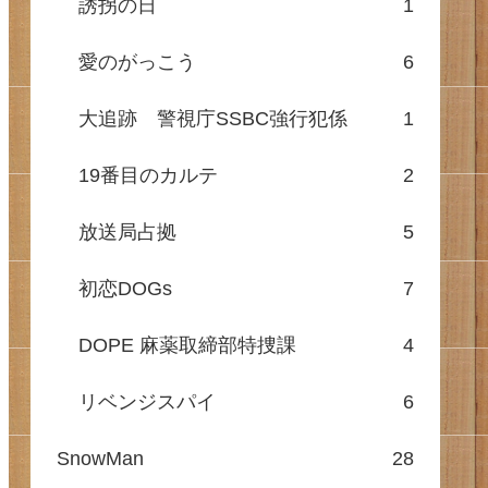
誘拐の日
1
愛のがっこう
6
大追跡 警視庁SSBC強行犯係
1
19番目のカルテ
2
放送局占拠
5
初恋DOGs
7
DOPE 麻薬取締部特捜課
4
リベンジスパイ
6
SnowMan
28