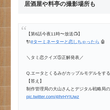
居酒屋や料亭の撮影場所も
【第6話今夜11時〜放送📺️】
🔌
#ターミネーターと恋しちゃったら
🤖
＼タミ恋クイズ⑤正解発表／
Q.エータとくるみがカップルモデルをす
【答え】
制作管理局の大山さんとデジタル戦略局
pic.twitter.com/4IhrHYIUwz