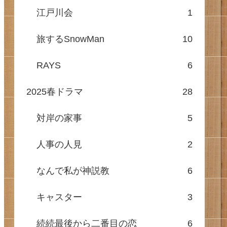
江戸川会
1
旅するSnowMan
10
RAYS
6
2025春ドラマ
28
対岸の家事
5
人事の人見
2
なんで私が神説教
6
キャスター
3
続続最後から二番目の恋
6