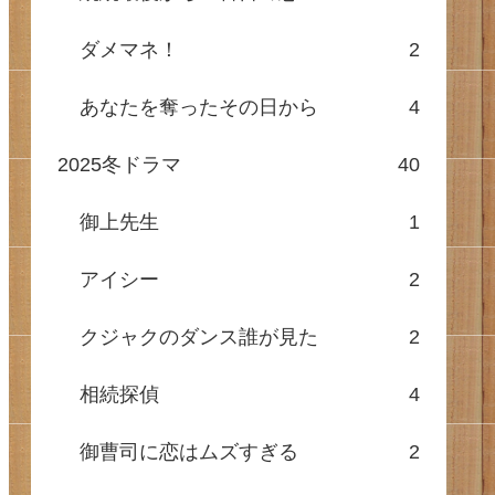
ダメマネ！
2
あなたを奪ったその日から
4
2025冬ドラマ
40
御上先生
1
アイシー
2
クジャクのダンス誰が見た
2
相続探偵
4
御曹司に恋はムズすぎる
2