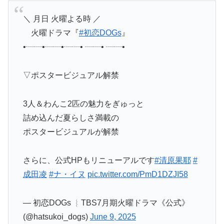
＼ 月日 火曜よる時 ／
火曜ドラマ『
#初恋DOGs
』
•┈┈•┈┈•┈┈• ┈┈• ┈┈•
▽ポスタービジュアル解禁
3人＆わんこ2匹の魅力をぎゅっと
詰め込んだ夏らしさ満載の
ポスタービジュアルが解禁
さらに、公式HPもリニューアルです
#清原果耶
#
成田凌
#ナ・イヌ
pic.twitter.com/PmD1DZJI58
— 初恋DOGs ︴TBS7月期火曜ドラマ《公式》
(@hatsukoi_dogs)
June 9, 2025