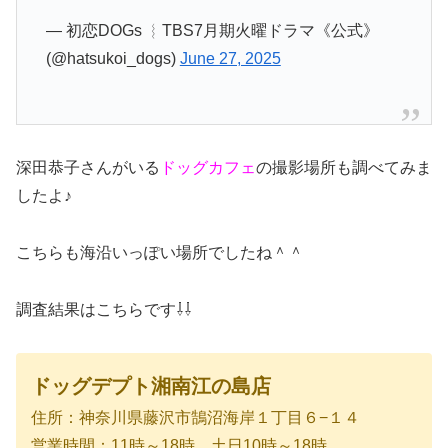
— 初恋DOGs ︴TBS7月期火曜ドラマ《公式》
(@hatsukoi_dogs)
June 27, 2025
深田恭子さんがいる
ドッグカフェ
の撮影場所も調べてみま
したよ♪
こちらも海沿いっぽい場所でしたね＾＾
調査結果はこちらです⇩⇩
ドッグデプト湘南江の島店
住所：神奈川県藤沢市鵠沼海岸１丁目６−１４
営業時間：11時～18時 土日10時～18時