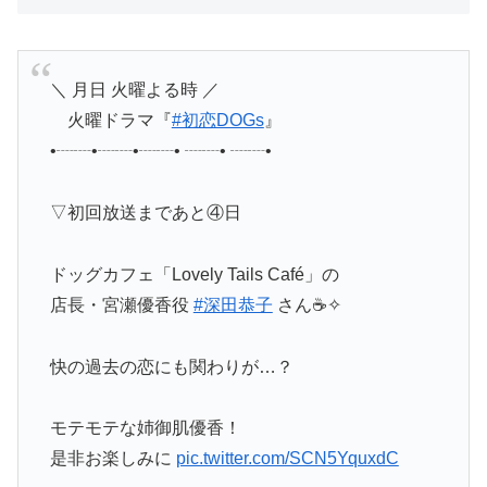
＼ 月日 火曜よる時 ／
火曜ドラマ『
#初恋DOGs
』
•┈┈•┈┈•┈┈• ┈┈• ┈┈•
▽初回放送まであと④日
ドッグカフェ「Lovely Tails Café」の
店長・宮瀬優香役
#深田恭子
さん☕✧
快の過去の恋にも関わりが…？
モテモテな姉御肌優香！
是非お楽しみに
pic.twitter.com/SCN5YquxdC