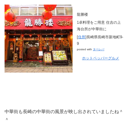
龍勝楼
1卓料理をご用意 住吉の上
海台所が中華街に
[
住所
]長崎県長崎市新地町9-
9
posted with
タベレバ
ホットペッパーグルメ
中華街も長崎の中華街の風景が映し出されていましたね＾
＾