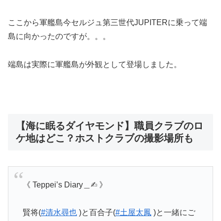
ここから軍艦島今セルジュ第三世代JUPITERに乗って端
島に向かったのですが。。。
端島は実際に軍艦島が外観として登場しました。
【海に眠るダイヤモンド】職員クラブのロ
ケ地はどこ？ホストクラブの撮影場所も
《 Teppei’s Diary＿✍︎ 》
賢将(
#清水尋也
)と百合子(
#土屋太鳳
)と一緒にご