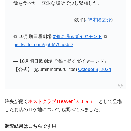
飯を食べた！立派な場所で少し緊張した。
鉄平(
#神木隆之介
)
❁ 10月期日曜劇場
#海に眠るダイヤモンド
❁
pic.twitter.com/qg6M7UusbD
— 10月期日曜劇場『海に眠るダイヤモンド』
【公式】 (@umininemuru_tbs)
October 9, 2024
玲央が働く
ホストクラブＨeaven`ｓＪａｉｌ
として登場
したお店のロケ地についても調べてみました。
調査結果はこちらです⇩⇩