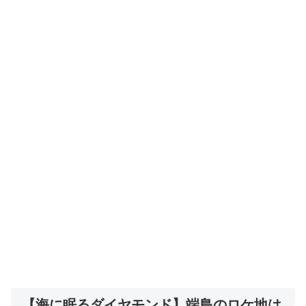
【海に眠るダイヤモンド】端島のロケ地は