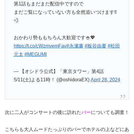
第1話もまだまだ配信中ですので
まだご覧になっていない方も全然追いつけます‼︎
💨
おかわり勢ももちろん大歓迎です🍚💖
https://t.co/cWzmvemFav
#永瀬廉
#板谷由夏
#松田
元太
#MEGUMI
— 【オシドラ公式】「東京タワー」第4話
5/11(土)よる11時！ (@oshidoraEX)
April 28, 2024
次に二人がコンサートの後に訪れた
バー
についても調査！
こちらも大人ムードたっぷりのバーでホテルの上などにあ