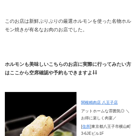
このお店は新鮮ぷりぷりの厳選ホルモンを使った名物ホル
モン焼きが有名なお肉のお店でした。
ホルモンも美味しいこちらのお店に実際に行ってみたい方
はここから空席確認や予約もできますよ⇩⇩
関根精肉店 八王子店
アットホームな雰囲気◎ ＼
お得に楽しく肉宴／
[
住所
]東京都八王子市横山町
3-6JEビル1F