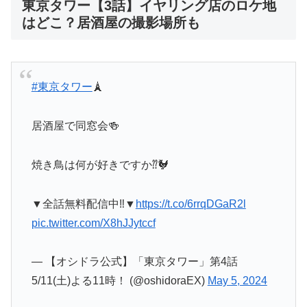
東京タワー【3話】イヤリング店のロケ地
はどこ？居酒屋の撮影場所も
#東京タワー
🗼
居酒屋で同窓会🍻
焼き鳥は何が好きですか⁇🐓
▼全話無料配信中‼︎▼
https://t.co/6rrqDGaR2l
pic.twitter.com/X8hJJytccf
— 【オシドラ公式】「東京タワー」第4話
5/11(土)よる11時！ (@oshidoraEX)
May 5, 2024