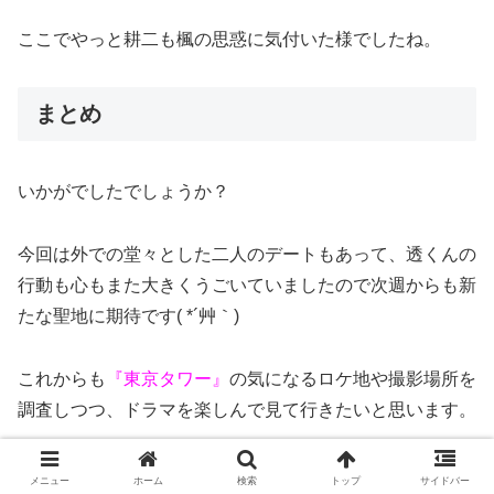
ここでやっと耕二も楓の思惑に気付いた様でしたね。
まとめ
いかがでしたでしょうか？
今回は外での堂々とした二人のデートもあって、透くんの
行動も心もまた大きくうごいていましたので次週からも新
たな聖地に期待です( *´艸｀)
これからも
『東京タワー』
の気になるロケ地や撮影場所を
調査しつつ、ドラマを楽しんで見て行きたいと思います。
Sponsored Link
メニュー
ホーム
検索
トップ
サイドバー