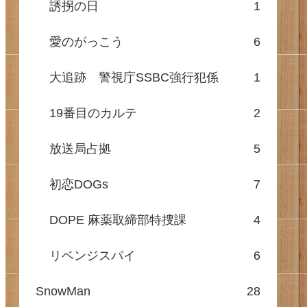
誘拐の日
1
愛のがっこう
6
大追跡 警視庁SSBC強行犯係
1
19番目のカルテ
2
放送局占拠
5
初恋DOGs
7
DOPE 麻薬取締部特捜課
4
リベンジスパイ
6
SnowMan
28