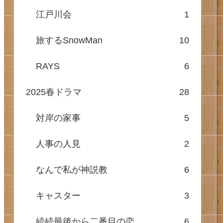
江戸川会
1
旅するSnowMan
10
RAYS
6
2025春ドラマ
28
対岸の家事
5
人事の人見
2
なんで私が神説教
6
キャスター
3
続続最後から二番目の恋
6