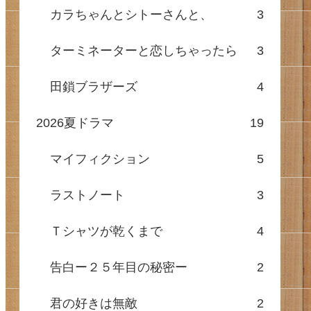
カラちゃんとシトーさんと、
3
ターミネーターと恋しちゃったら
3
田鎖ブラザーズ
4
2026夏ドラマ
19
マイフィクション
5
ラストノート
3
Ｔシャツが乾くまで
4
告白ー２５年目の秘密ー
2
君の好きは無敵
2