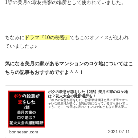
1話の美月の取材撮影の場所として使われていました。
ちなみに
ドラマ『10の秘密』
でもこのオフィスが使われ
ていましたよ♪
気になる美月の家があるマンションのロケ地についてはこ
ちらの記事もおすすめですよ＾＾！
ボクの殺意が恋をした【2話】美月の家のロケ地
は？花火大会の撮影場所も！
『ボクの殺意が恋をした』は豪華俳優陣と共に派手でオシ
ャレな撮影地が多く、聖地が気になっている方も多いでし
ょう。そこで今回は2話のメインロケ地ともなる新木優子
さん演じる鳴宮美月の家のマンションについて調べてみま
したよ＾＾花火大会の撮影場所など...
2021.07.11
bonnesan.com