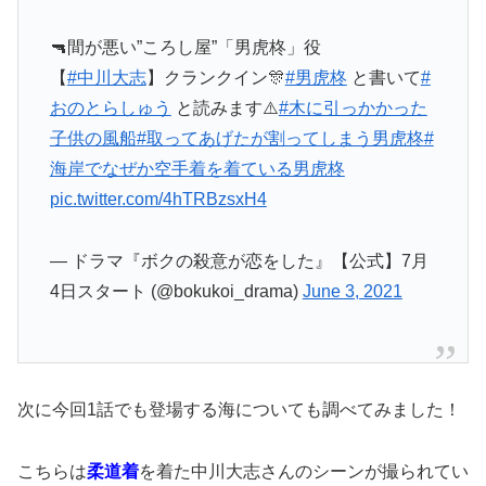
🔫間が悪い”ころし屋”「男虎柊」役
【
#中川大志
】クランクイン🎊
#男虎柊
と書いて
#
おのとらしゅう
と読みます⚠️
#木に引っかかった
子供の風船
#取ってあげたが割ってしまう男虎柊
#
海岸でなぜか空手着を着ている男虎柊
pic.twitter.com/4hTRBzsxH4
— ドラマ『ボクの殺意が恋をした』【公式】7月
4日スタート (@bokukoi_drama)
June 3, 2021
次に今回1話でも登場する海についても調べてみました！
こちらは
柔道着
を着た中川大志さんのシーンが撮られてい