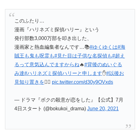
このふたり…
漫画『ハリネズミ探偵ハリー』という
発行部数3,000万部を叩き出した、
漫画家と熱血編集者なんです…📚
#ゆくゆくは
#海
賊王も鬼も呪霊も
#見た目は子供な名探偵も
#超え
るって意気込んでますからね
🔥
#背後のぬいぐる
み達
#ハリネズミ探偵ハリーと申します
✋
#以後お
見知り置きを
🙇‍♂️
pic.twitter.com/d30y9OVxds
— ドラマ『ボクの殺意が恋をした』【公式】7月
4日スタート (@bokukoi_drama)
June 20, 2021