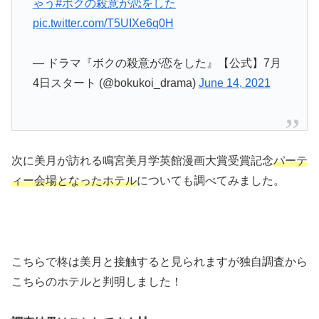
ゃう
#ボクの殺意が恋をした
pic.twitter.com/T5UIXe6q0H
— ドラマ『ボクの殺意が恋をした』【公式】7月
4日スタート (@bokukoi_drama)
June 14, 2021
次に美月が訪れる鳴宮美月学英館漫画大賞受賞記念
パーテ
ィー会場となった
ホテル
についても調べてみました。
こちらで柊は美月と接触すると見られますが独自調査から
こちらのホテルと判明しました！