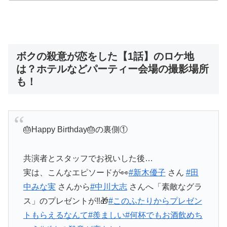
ボクの殺意が恋をした【1話】のロケ地
は？ホテルなどパーティー会場の撮影場所
も！
🎂Happy Birthday🎂の裏側①
共演者とスタッフでお祝いした後…
実は、こんなエピソードが👀
#新木優子
さん
#田
中みな実
さんから
#中川大志
さんへ「素敵なグラ
ス」のプレゼントが‼️🎁
#このふたりからプレゼン
トもらえるなんて
#羨ましい
#何杯でもお酒飲めち