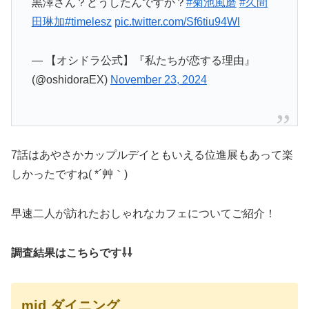
黒澤さん？どうしたんですか？
#菊池風磨
#久間
田琳加
#timelesz
pic.twitter.com/Sf6tiu94Wl
— 【オシドラ公式】『私たちが恋する理由』
(@oshidoraEX)
November 23, 2024
7話はあやさかカップルデイともいえる位進展もあって楽
しかったですね( *´艸｀)
早速二人が訪れたおしゃれなカフェについてご紹介！
調査結果はこちらです⇩⇩
mid ダイニング