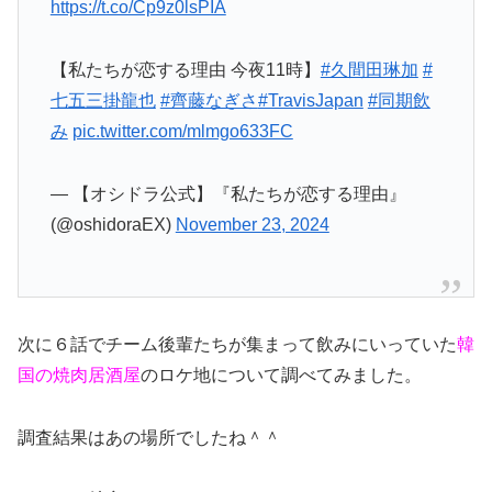
https://t.co/Cp9z0lsPIA
【私たちが恋する理由 今夜11時】
#久間田琳加
#
七五三掛龍也
#齊藤なぎさ
#TravisJapan
#同期飲
み
pic.twitter.com/mlmgo633FC
— 【オシドラ公式】『私たちが恋する理由』
(@oshidoraEX)
November 23, 2024
次に６話でチーム後輩たちが集まって飲みにいっていた
韓
国の焼肉居酒屋
のロケ地について調べてみました。
調査結果はあの場所でしたね＾＾