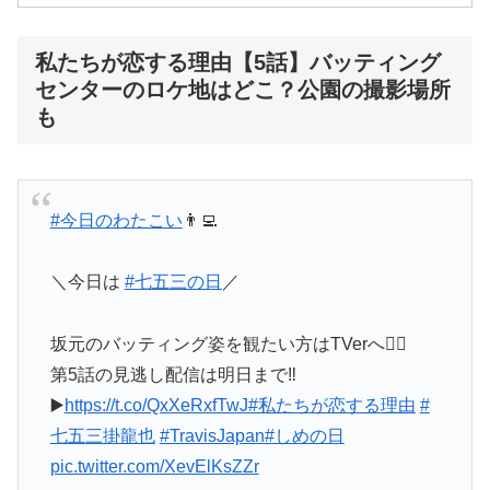
私たちが恋する理由【5話】バッティング
センターのロケ地はどこ？公園の撮影場所
も
#今日のわたこい
👨‍💻
＼今日は
#七五三の日
／
坂元のバッティング姿を観たい方はTVerへ💁‍♂️
第5話の見逃し配信は明日まで‼️
▶️
https://t.co/QxXeRxfTwJ
#私たちが恋する理由
#
七五三掛龍也
#TravisJapan
#しめの日
pic.twitter.com/XevElKsZZr