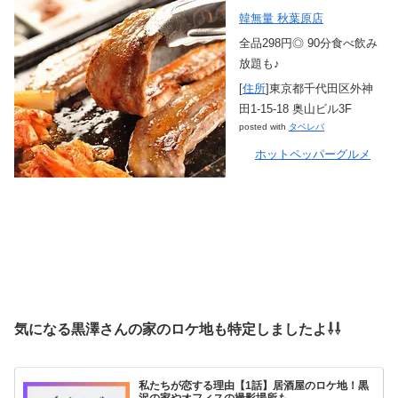
韓無量 秋葉原店
全品298円◎ 90分食べ飲み
放題も♪
[
住所
]東京都千代田区外神
田1-15-18 奥山ビル3F
posted with
タベレバ
ホットペッパーグルメ
気になる黒澤さんの家のロケ地も特定しましたよ⇩⇩
私たちが恋する理由【1話】居酒屋のロケ地！黒
沢の家やオフィスの撮影場所も