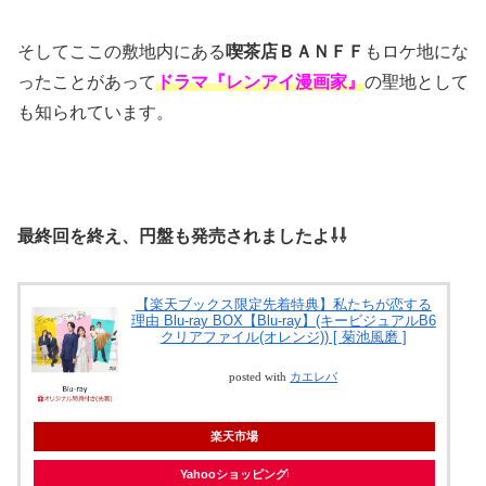
そしてここの敷地内にある
喫茶店ＢＡＮＦＦ
もロケ地にな
ったことがあって
ドラマ『レンアイ漫画家』
の聖地として
も知られています。
最終回を終え、円盤も発売されましたよ⇩⇩
【楽天ブックス限定先着特典】私たちが恋する
理由 Blu-ray BOX【Blu-ray】(キービジュアルB6
クリアファイル(オレンジ)) [ 菊池風磨 ]
posted with
カエレバ
楽天市場
Yahooショッピング