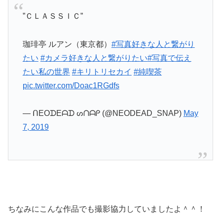
”ＣＬＡＳＳＩＣ”
珈琲亭 ルアン（東京都）
#写真好きな人と繋がり
たい
#カメラ好きな人と繋がりたい
#写真で伝え
たい私の世界
#キリトリセカイ
#純喫茶
pic.twitter.com/Doac1RGdfs
— ᑎEOᗪEᗩᗪ ᔕᑎᗩᑭ (@NEODEAD_SNAP)
May
7, 2019
ちなみにこんな作品でも撮影協力していましたよ＾＾！