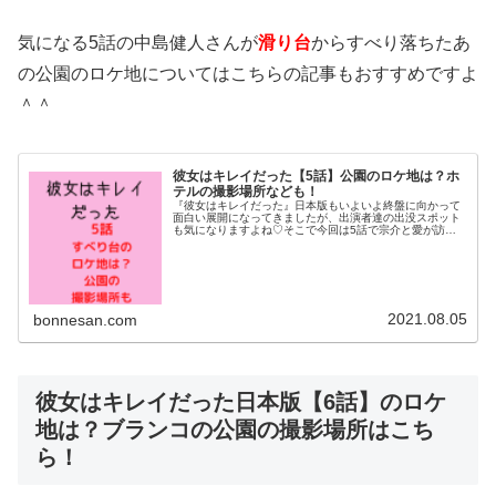
気になる5話の中島健人さんが
滑り台
からすべり落ちたあ
の公園のロケ地についてはこちらの記事もおすすめですよ
＾＾
彼女はキレイだった【5話】公園のロケ地は？ホ
テルの撮影場所なども！
『彼女はキレイだった』日本版もいよいよ終盤に向かって
面白い展開になってきましたが、出演者達の出没スポット
も気になりますよね♡そこで今回は5話で宗介と愛が訪れ
る滑り台のある公園について調べてみました＾＾今回、有
名デザイナーのコラボ企画が行われ...
2021.08.05
bonnesan.com
彼女はキレイだった日本版【6話】のロケ
地は？ブランコの公園の撮影場所はこち
ら！