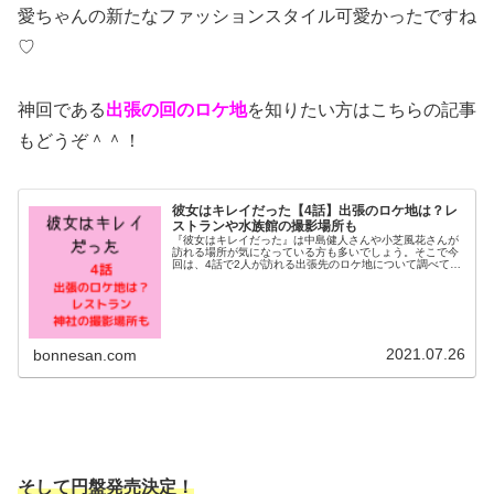
愛ちゃんの新たなファッションスタイル可愛かったですね
♡
神回である
出張の回のロケ地
を知りたい方はこちらの記事
もどうぞ＾＾！
彼女はキレイだった【4話】出張のロケ地は？レ
ストランや水族館の撮影場所も
『彼女はキレイだった』は中島健人さんや小芝風花さんが
訪れる場所が気になっている方も多いでしょう。そこで今
回は、4話で2人が訪れる出張先のロケ地について調べてみ
ました^ ^海が見えるレストランや水族館や神社など撮影場
所を調査！それでは早速チェ...
2021.07.26
bonnesan.com
そして円盤発売決定！