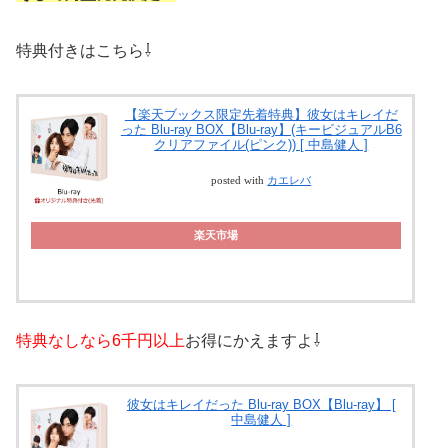
特典付きはこちら⇩
【楽天ブックス限定先着特典】彼女はキレイだ
った Blu-ray BOX【Blu-ray】(キービジュアルB6
クリアファイル(ピンク)) [ 中島健人 ]
posted with
カエレバ
楽天市場
特典なしなら6千円以上
お得にかえますよ⇩
彼女はキレイだった Blu-ray BOX【Blu-ray】 [
中島健人 ]