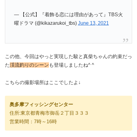
— 【公式】『着飾る恋には理由があって』TBS火
曜ドラマ (@kikazarukoi_tbs)
June 13, 2021
この他、今回はやっと実現した駿と真柴ちゃんの約束だっ
た
渓流釣りのシーン
も登場しましたね^ ^
こちらの撮影場所はここでしたよ↓
奥多摩フィッシングセンター
住所:東京都青梅市御岳２丁目３３３
営業時間：7時～16時