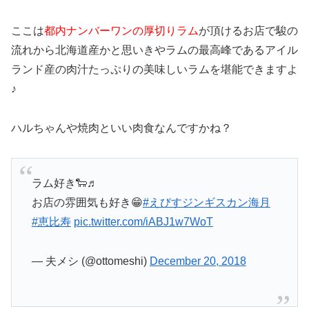
ここは
都内ナンバーワンの厚切りラム
が頂けるお店で駿の
流れから北海道産かと思いきやラムの最高峰であるアイル
ランド産の肉汁たっぷりの美味しいラムを堪能できますよ
♪
ハルちゃんや焼肉といい肉食なんですかね？
ラム好き🐑♬
お店の雰囲気も好き😁
#えびすジンギスカン海月
#恵比寿
pic.twitter.com/iABJ1w7WoT
— 夫メシ (@ottomeshi)
December 20, 2018