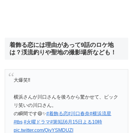
着飾る恋には理由があって9話のロケ地
は？渓流釣りや聖地の撮影場所なども！
大爆笑‼️
横浜さんが川口さんを後ろから驚かせて、ビック
リ笑いの川口さん。
の瞬間です😄✨
#着飾る恋
#川口春奈
#横浜流星
#tbs
#火曜ドラマ
#第9話6月15日よる10時
pic.twitter.com/QivYSMDUZI