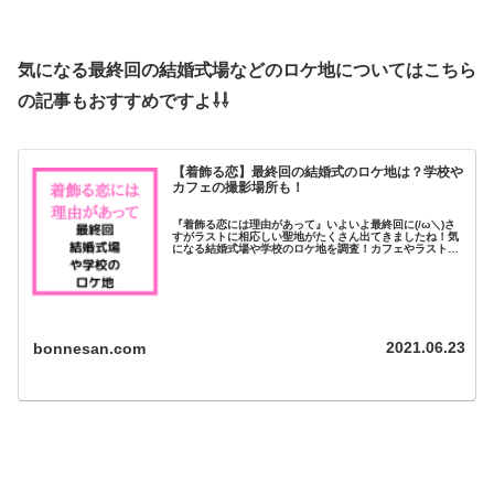
気になる最終回の結婚式場などのロケ地についてはこちら
の記事もおすすめですよ⇩⇩
【着飾る恋】最終回の結婚式のロケ地は？学校や
カフェの撮影場所も！
『着飾る恋には理由があって』いよいよ最終回に(/ω＼)さ
すがラストに相応しい聖地がたくさん出てきましたね！気
になる結婚式場や学校のロケ地を調査！カフェやラストの
あの聖地を調べててみましたよ♪それでは早速チェックして
行きましょう。【着飾る恋に...
2021.06.23
bonnesan.com