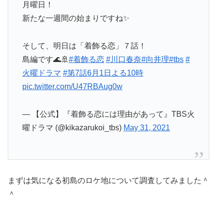
月曜日！
新たな一週間の始まりですね✨
そして、明日は「着飾る恋」７話！
島編です🌊🚢
#着飾る恋
#川口春奈
#向井理
#tbs
#
火曜ドラマ
#第7話6月1日よる10時
pic.twitter.com/U47RBAug0w
— 【公式】『着飾る恋には理由があって』TBS火
曜ドラマ (@kikazarukoi_tbs)
May 31, 2021
まずは気になる初島のロケ地について調査してみました＾
＾