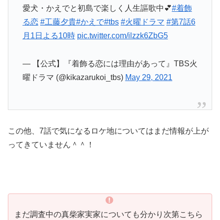
愛犬・かえでと初島で楽しく人生謳歌中💕
#着飾
る恋
#工藤夕貴
#かえで
#tbs
#火曜ドラマ
#第7話6
月1日よる10時
pic.twitter.com/ilzzk6ZbG5
— 【公式】『着飾る恋には理由があって』TBS火
曜ドラマ (@kikazarukoi_tbs)
May 29, 2021
この他、7話で気になるロケ地についてはまだ情報が上が
ってきていません＾＾！
まだ調査中の真柴家実家についても分かり次第こちら