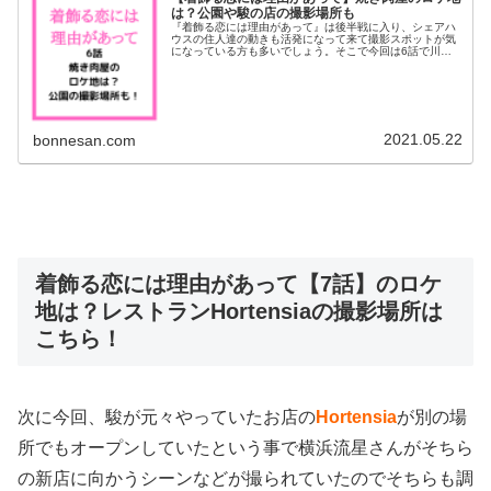
は？公園や駿の店の撮影場所も
『着飾る恋には理由があって』は後半戦に入り、シェアハ
ウスの住人達の動きも活発になって来て撮影スポットが気
になっている方も多いでしょう。そこで今回は6話で川口
春奈さんと丸山くんが訪れる焼き肉屋のロケ地について調
べてみました＾＾こうじとのお散歩...
2021.05.22
bonnesan.com
着飾る恋には理由があって【7話】のロケ
地は？レストランHortensiaの撮影場所は
こちら！
次に今回、駿が元々やっていたお店の
Hortensia
が別の場
所でもオープンしていたという事で横浜流星さんがそちら
の新店に向かうシーンなどが撮られていたのでそちらも調