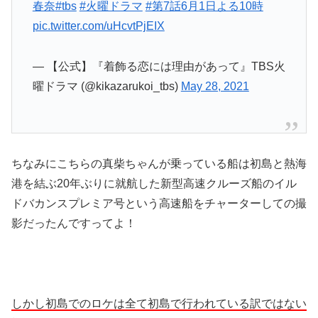
春奈
#tbs
#火曜ドラマ
#第7話6月1日よる10時
pic.twitter.com/uHcvtPjEIX
— 【公式】『着飾る恋には理由があって』TBS火
曜ドラマ (@kikazarukoi_tbs)
May 28, 2021
ちなみにこちらの真柴ちゃんが乗っている船は初島と熱海
港を結ぶ20年ぶりに就航した新型高速クルーズ船のイル
ドバカンスプレミア号という高速船をチャーターしての撮
影だったんですってよ！
しかし初島でのロケは全て初島で行われている訳ではない