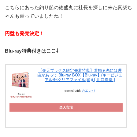
こちらにあった釣り船の徳盛丸に社長を探しに来た真柴ち
ゃんも乗っていましたね！
円盤も発売決定！
Blu-ray特典付きはここ⇩
【楽天ブックス限定先着特典】着飾る恋には理
由があって Blu-ray BOX【Blu-ray】(キービジュ
アルB6クリアファイル(緑)) [ 川口春奈 ]
posted with
カエレバ
楽天市場