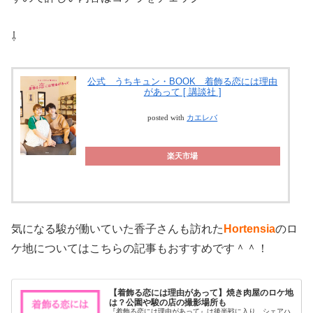
⇩
公式 うちキュン・BOOK 着飾る恋には理由
があって [ 講談社 ]
posted with
カエレバ
楽天市場
気になる駿が働いていた香子さんも訪れた
Hortensia
のロ
ケ地についてはこちらの記事もおすすめです＾＾！
【着飾る恋には理由があって】焼き肉屋のロケ地
は？公園や駿の店の撮影場所も
『着飾る恋には理由があって』は後半戦に入り、シェアハ