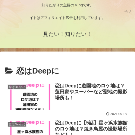
知りたがりの主婦のｂlogです。
当サ
イトはアフィリエイト広告を利用しています。
見たい！知りたい！
恋はDeepに
恋はDeepに遊園地のロケ地は？
恋はDeepに
蓮田家やスーパーなど聖地の撮影
場所も！
2021.05.18
恋はDeepに【5話】星ヶ浜水族館
恋はDeepに
のロケ地は？焼き鳥屋の撮影場所
なども！