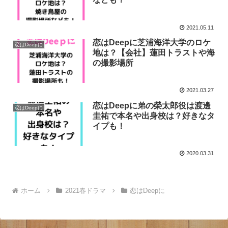
2021.05.11
恋はDeepに芝浦海洋大学のロケ
恋はDeepに
地は？【会社】蓮田トラストや海
の撮影場所
2021.03.27
恋はDeepに弟の榮太郎役は渡邊
恋はDeepに
圭祐で本名や出身校は？好きなタ
イプも！
2020.03.31
ホーム
2021春ドラマ
恋はDeepに