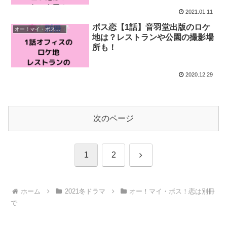
2021.01.11
ボス恋【1話】音羽堂出版のロケ
オー！マイ・ボス！恋は別冊で
地は？レストランや公園の撮影場
所も！
2020.12.29
次のページ
次
1
2
へ
ホーム
2021冬ドラマ
オー！マイ・ボス！恋は別冊
で