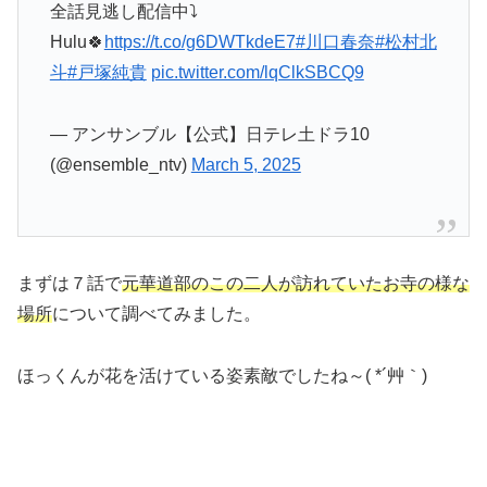
全話見逃し配信中⤵️
Hulu🍀
https://t.co/g6DWTkdeE7
#川口春奈
#松村北
斗
#戸塚純貴
pic.twitter.com/lqClkSBCQ9
— アンサンブル【公式】日テレ土ドラ10
(@ensemble_ntv)
March 5, 2025
まずは７話で
元華道部のこの二人が訪れていたお寺の様な
場所
について調べてみました。
ほっくんが花を活けている姿素敵でしたね～( *´艸｀)