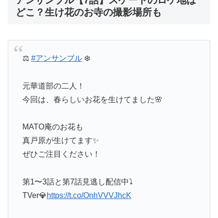
アンサンブル【7話】スケートのロケ地は
どこ？生け花のお寺の撮影場所も
⚖️
#アンサンブル
❄️
元華道部の二人！
今回は、春らしいお花を生けてました🌸
MATO庵のお花も
真戸原が生けてます✨
ぜひご注目ください！
第1〜3話と第7話見逃し配信中⤵️
TVer💎
https://t.co/OnhVVVJhcK