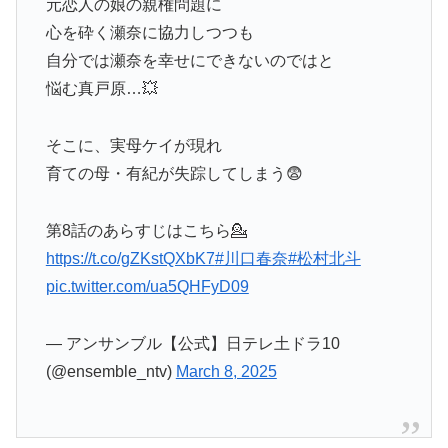
元恋人の娘の親権問題に
心を砕く瀬奈に協力しつつも
自分では瀬奈を幸せにできないのではと
悩む真戸原…💥
そこに、実母ケイが現れ
育ての母・有紀が失踪してしまう😨
第8話のあらすじはこちら💁
https://t.co/gZKstQXbK7
#川口春奈
#松村北斗
pic.twitter.com/ua5QHFyD09
— アンサンブル【公式】日テレ土ドラ10
(@ensemble_ntv)
March 8, 2025