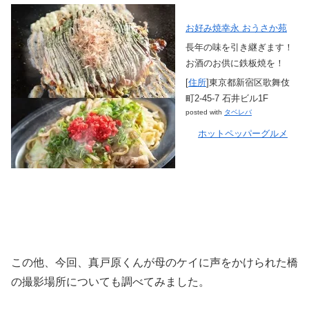
お好み焼幸永 おうさか苑
長年の味を引き継ぎます！
お酒のお供に鉄板焼を！
[
住所
]東京都新宿区歌舞伎
町2-45-7 石井ビル1F
posted with
タベレバ
ホットペッパーグルメ
この他、今回、真戸原くんが母のケイに声をかけられた橋
の撮影場所についても調べてみました。