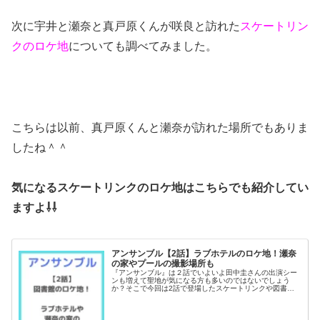
次に宇井と瀬奈と真戸原くんが咲良と訪れた
スケートリン
クのロケ地
についても調べてみました。
こちらは以前、真戸原くんと瀬奈が訪れた場所でもありま
したね＾＾
気になるスケートリンクのロケ地はこちらでも紹介してい
ますよ⇩⇩
アンサンブル【2話】ラブホテルのロケ地！瀬奈
の家やプールの撮影場所も
『アンサンブル』は２話でいよいよ田中圭さんの出演シー
ンも増えて聖地が気になる方も多いのではないでしょう
か？そこで今回は2話で登場したスケートリンクや図書
館、そしてプールのロケ地を調査！瀬奈の家や宇井先輩と
訪れたレストランそして真戸原と行った...