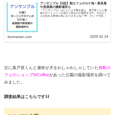
アンサンブル【6話】朝カフェのロケ地！家具屋
や居酒屋の撮影場所も
『アンサンブル』はいよいよ中盤を超え、真戸原くんと瀬
奈のデートシーンも増えて来るのか期待する中、やはり二
人が訪れる聖地も気になりますよね( *´艸｀)そこで今回
は、6話のモーニングデートで登場したカフェや今回重要
人物がいたインテリアショップ...
2025.02.24
bonnesan.com
次に真戸原くんと瀬奈が犬をわしゃわしゃしていた
移動カ
フェのショップNICoffee
があった公園の撮影場所を調べて
みました。
調査結果はこちらです⇩⇩