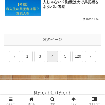
人じゃない？動機は犬で共犯者を
ネタバレ考察
2025.11.24
次のページ
前
次
1
3
4
5
120
へ
へ
見たい！知りたい！
© 2017 見たい！知りたい！.
メニュー
ホーム
検索
トップ
サイドバー