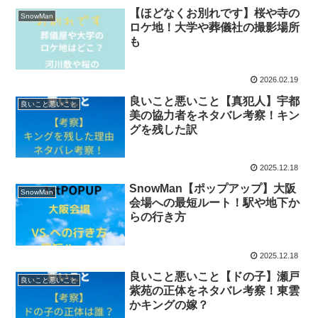
【ほどなくお別れです】桜や寺の
SnowMan
ロケ地！大学や葬儀社の撮影場所
も
2026.02.19
良いこと悪いこと【真犯人】宇都
良いこと悪いこと
美の協力者をネタバレ考察！キン
グを残した訳
2025.12.18
SnowMan【ポップアップ】大阪
SnowMan
会場への最短ルート！駅や地下か
らの行き方
2025.12.18
良いこと悪いこと【ドの子】瀬戸
良いこと悪いこと
紫苑の正体をネタバレ考察！東雲
かキングの嫁？