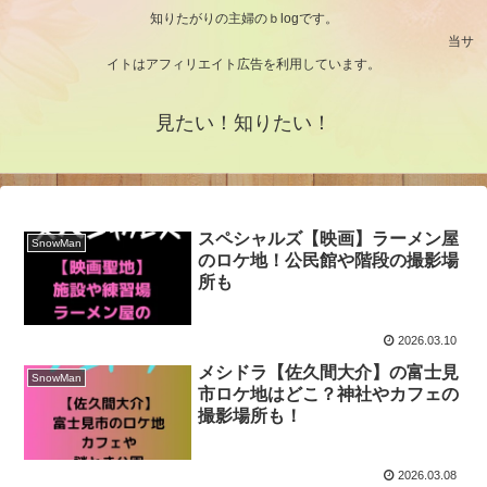
知りたがりの主婦のｂlogです。
当サ
イトはアフィリエイト広告を利用しています。
見たい！知りたい！
スペシャルズ【映画】ラーメン屋
SnowMan
のロケ地！公民館や階段の撮影場
所も
2026.03.10
メシドラ【佐久間大介】の富士見
SnowMan
市ロケ地はどこ？神社やカフェの
撮影場所も！
2026.03.08